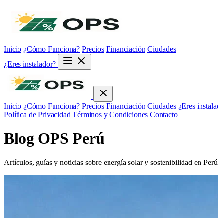
Inicio
¿Cómo Funciona?
Precios
Financiación
Ciudades
¿Eres instalador?
Inicio
¿Cómo Funciona?
Precios
Financiación
Ciudades
¿Eres instala
Política de Privacidad
Términos y Condiciones
Contacto
Blog OPS Perú
Artículos, guías y noticias sobre energía solar y sostenibilidad en Perú