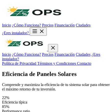
Inicio
¿Cómo Funciona?
Precios
Financiación
Ciudades
¿Eres instalador?
Inicio
¿Cómo Funciona?
Precios
Financiación
Ciudades
¿Eres
instalador?
Política de Privacidad
Términos y Condiciones
Contacto
Eficiencia de Paneles Solares
Comprende y maximiza la eficiencia de tu sistema solar para obtener
el máximo retorno de tu inversión.
22%
Eficiencia típica
85%
Performance ratio