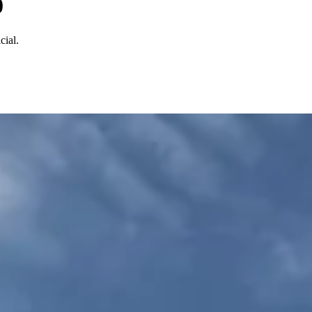
0
cial.