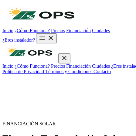
Inicio
¿Cómo Funciona?
Precios
Financiación
Ciudades
¿Eres instalador?
Inicio
¿Cómo Funciona?
Precios
Financiación
Ciudades
¿Eres instala
Política de Privacidad
Términos y Condiciones
Contacto
FINANCIACIÓN SOLAR