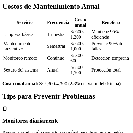
Costos de Mantenimiento Anual
Costo
Servicio
Frecuencia
Beneficio
anual
S/ 600-
Mantiene 95%
Limpieza básica
Trimestral
1,200
eficiencia
Mantenimiento
S/ 600-
Previene 90% de
Semestral
preventivo
1,000
fallas
S/ 300-
Monitoreo remoto
Continuo
Detección temprana
600
S/ 800-
Seguro del sistema
Anual
Protección total
1,500
Costo total anual:
S/ 2,300-4,300 (2-3% del valor del sistema)
Tips para Prevenir Problemas
Monitorea diariamente
Revisa la producción desde tu app móvil para detectar anomalías