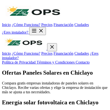
Inicio
¿Cómo Funciona?
Precios
Financiación
Ciudades
¿Eres instalador?
Inicio
¿Cómo Funciona?
Precios
Financiación
Ciudades
¿Eres
instalador?
Política de Privacidad
Términos y Condiciones
Contacto
Ofertas Paneles Solares en Chiclayo
Compara gratis empresas instaladoras de paneles solares en
Chiclayo. Recibe varias ofertas y elige la empresa de instalación que
más se ajusta a tus necesidades.
Energía solar fotovoltaica en Chiclayo