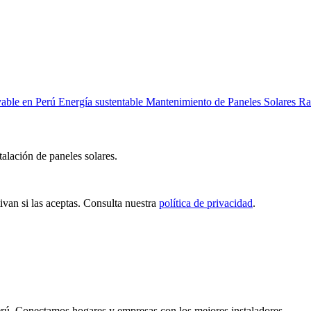
vable en Perú
Energía sustentable
Mantenimiento de Paneles Solares
Ra
talación de paneles solares.
ivan si las aceptas. Consulta nuestra
política de privacidad
.
Perú. Conectamos hogares y empresas con los mejores instaladores.