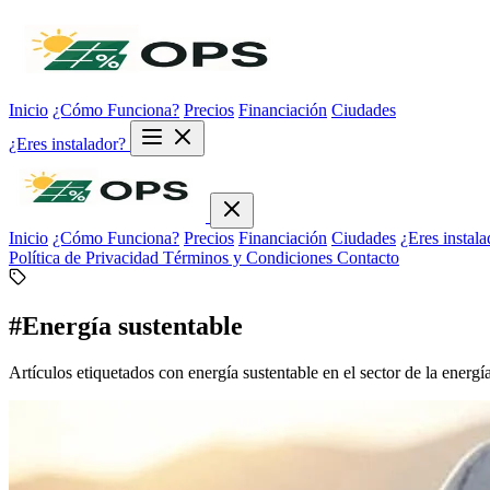
Inicio
¿Cómo Funciona?
Precios
Financiación
Ciudades
¿Eres instalador?
Inicio
¿Cómo Funciona?
Precios
Financiación
Ciudades
¿Eres instala
Política de Privacidad
Términos y Condiciones
Contacto
#Energía sustentable
Artículos etiquetados con energía sustentable en el sector de la energía