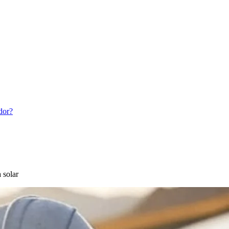
dor?
 solar