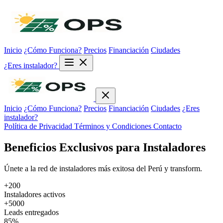
Inicio
¿Cómo Funciona?
Precios
Financiación
Ciudades
¿Eres instalador?
Inicio
¿Cómo Funciona?
Precios
Financiación
Ciudades
¿Eres
instalador?
Política de Privacidad
Términos y Condiciones
Contacto
Beneficios Exclusivos para Instaladores
Únete a la red de instaladores más exitosa del Perú y transform.
+200
Instaladores activos
+5000
Leads entregados
85%