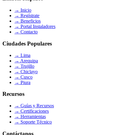
→
Inicio
→
Regístrate
→
Beneficios
→
Portal Instaladores
→
Contacto
Ciudades Populares
→
Lima
→
Arequipa
→
Trujillo
→
Chiclayo
→
Cusco
→
Piura
Recursos
→
Guías y Recursos
→
Certificaciones
→
Herramientas
→
Soporte Técnico
Contáctanos