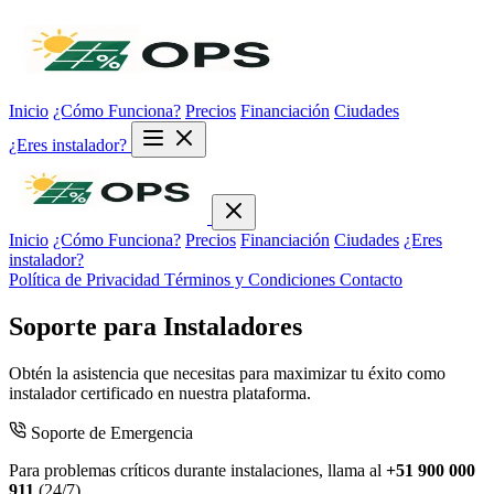
Inicio
¿Cómo Funciona?
Precios
Financiación
Ciudades
¿Eres instalador?
Inicio
¿Cómo Funciona?
Precios
Financiación
Ciudades
¿Eres
instalador?
Política de Privacidad
Términos y Condiciones
Contacto
Soporte para Instaladores
Obtén la asistencia que necesitas para maximizar tu éxito como
instalador certificado en nuestra plataforma.
Soporte de Emergencia
Para problemas críticos durante instalaciones, llama al
+51 900 000
911
(24/7)